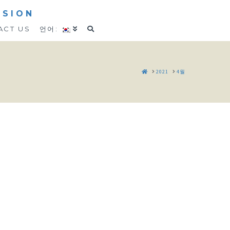
SSION
ACT US
언어:
HOME
2021
4월