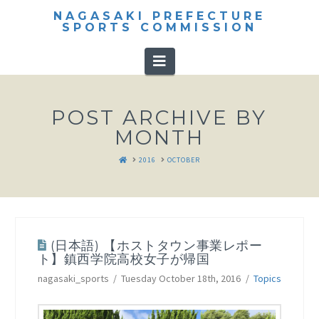
NAGASAKI PREFECTURE
SPORTS COMMISSION
Navigation
POST ARCHIVE BY
MONTH
HOME
2016
OCTOBER
(日本語) 【ホストタウン事業レポー
ト】鎮西学院高校女子が帰国
nagasaki_sports
Tuesday October 18th, 2016
Topics