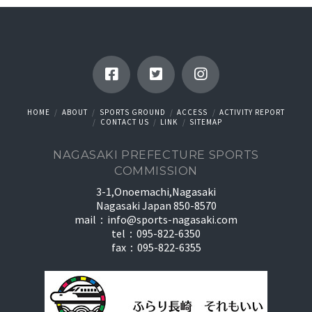
HOME
ABOUT
SPORTS GROUND
ACCESS
ACTIVITY REPORT
CONTACT US
LINK
SITEMAP
NAGASAKI PREFECTURE SPORTS
COMMISSION
3-1,Onoemachi,Nagasaki
Nagasaki Japan 850-8570
mail：
info@sports-nagasaki.com
tel：095-822-6350
fax：095-822-6355