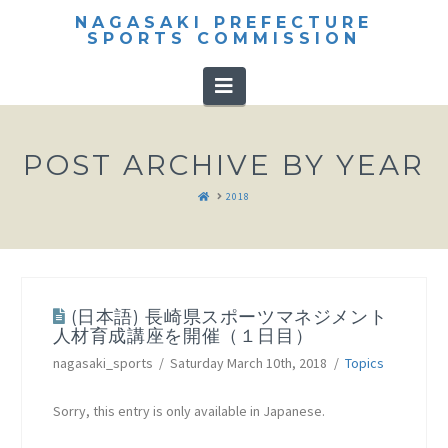
NAGASAKI PREFECTURE
SPORTS COMMISSION
Navigation
POST ARCHIVE BY YEAR
HOME
2018
(日本語) 長崎県スポーツマネジメント
人材育成講座を開催（１日目）
nagasaki_sports
Saturday March 10th, 2018
Topics
Sorry, this entry is only available in Japanese.