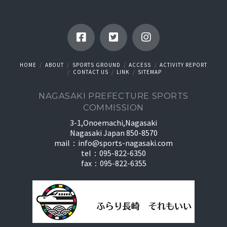
HOME
ABOUT
SPORTS GROUND
ACCESS
ACTIVITY REPORT
CONTACT US
LINK
SITEMAP
NAGASAKI PREFECTURE SPORTS
COMMISSION
3-1,Onoemachi,Nagasaki
Nagasaki Japan 850-8570
mail：
info@sports-nagasaki.com
tel：095-822-6350
fax：095-822-6355