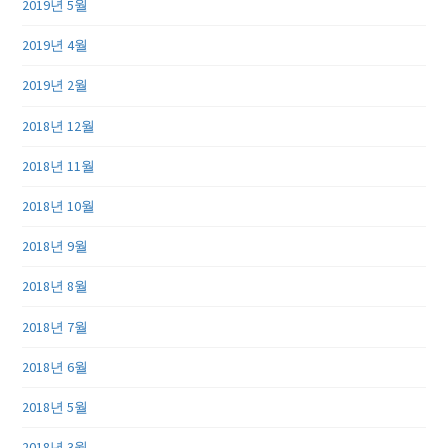
2019년 5월
2019년 4월
2019년 2월
2018년 12월
2018년 11월
2018년 10월
2018년 9월
2018년 8월
2018년 7월
2018년 6월
2018년 5월
2018년 3월