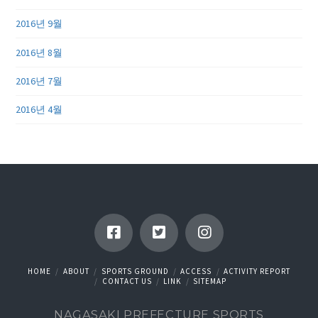
2016년 9월
2016년 8월
2016년 7월
2016년 4월
HOME
ABOUT
SPORTS GROUND
ACCESS
ACTIVITY REPORT
CONTACT US
LINK
SITEMAP
NAGASAKI PREFECTURE SPORTS