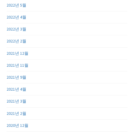
2022년 5월
2022년 4월
2022년 3월
2022년 2월
2021년 12월
2021년 11월
2021년 9월
2021년 4월
2021년 3월
2021년 2월
2020년 12월