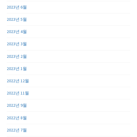
2023년 6월
2023년 5월
2023년 4월
2023년 3월
2023년 2월
2023년 1월
2022년 12월
2022년 11월
2022년 9월
2022년 8월
2022년 7월