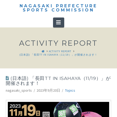
NAGASAKI PREFECTURE
SPORTS COMMISSION
Navigation
ACTIVITY REPORT
HOME
ACTIVITY REPORT
(日本語) 「長田TT IN ISAHAYA（11/19）」が開催されます！
(日本語) 「長田TT IN ISAHAYA（11/19）」が
開催されます！
nagasaki_sports
2023年9月20日
Topics