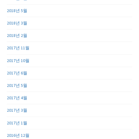
2018년 5월
2018년 3월
2018년 2월
2017년 11월
2017년 10월
2017년 6월
2017년 5월
2017년 4월
2017년 3월
2017년 1월
2016년 12월