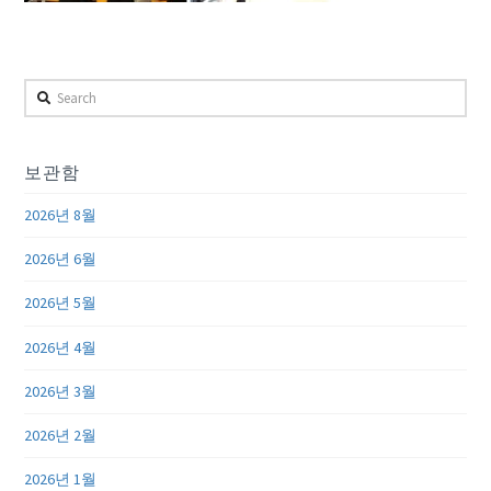
Search
보관함
2026년 8월
2026년 6월
2026년 5월
2026년 4월
2026년 3월
2026년 2월
2026년 1월