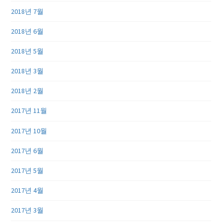
2018년 7월
2018년 6월
2018년 5월
2018년 3월
2018년 2월
2017년 11월
2017년 10월
2017년 6월
2017년 5월
2017년 4월
2017년 3월