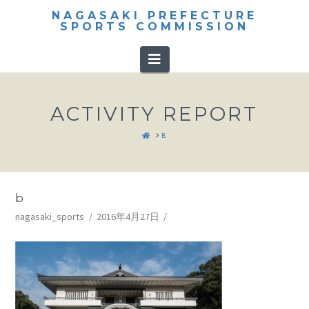
NAGASAKI PREFECTURE
SPORTS COMMISSION
Navigation
ACTIVITY REPORT
HOME
B
b
nagasaki_sports
2016年4月27日