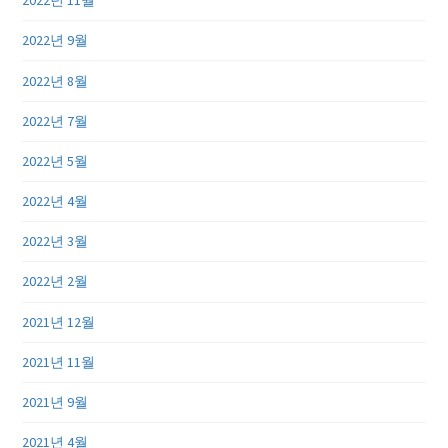
2022년 11월
2022년 9월
2022년 8월
2022년 7월
2022년 5월
2022년 4월
2022년 3월
2022년 2월
2021년 12월
2021년 11월
2021년 9월
2021년 4월