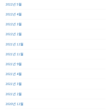
2022년 5월
2022년 4월
2022년 3월
2022년 2월
2021년 12월
2021년 11월
2021년 9월
2021년 4월
2021년 3월
2021년 2월
2020년 12월