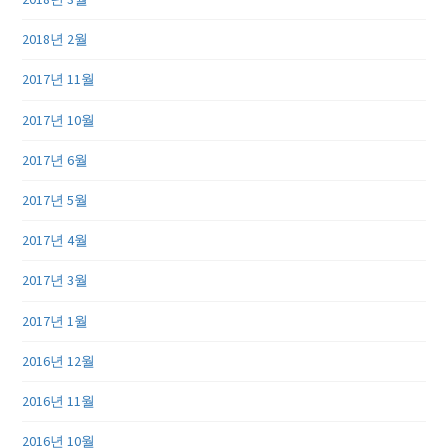
2018년 2월
2017년 11월
2017년 10월
2017년 6월
2017년 5월
2017년 4월
2017년 3월
2017년 1월
2016년 12월
2016년 11월
2016년 10월