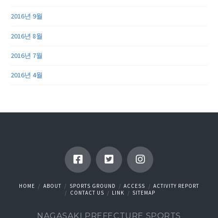
2016년 9월
2016년 8월
2016년 7월
2016년 4월
HOME
ABOUT
SPORTS GROUND
ACCESS
ACTIVITY REPORT
CONTACT US
LINK
SITEMAP
NAGASAKI PREFECTURE SPORTS