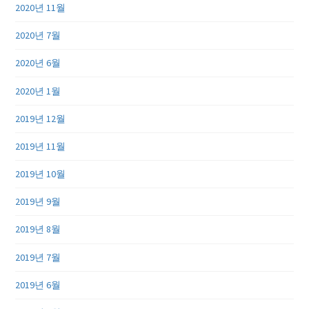
2020년 11월
2020년 7월
2020년 6월
2020년 1월
2019년 12월
2019년 11월
2019년 10월
2019년 9월
2019년 8월
2019년 7월
2019년 6월